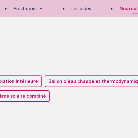
Prestations
Les aides
Nos réal
olation intérieure
Ballon d’eau chaude et thermodynami
ème solaire combiné