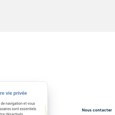
re vie privée
e de navigation et vous
ssaires sont essentiels
Nous retrouver
Nous contacter
tre désactivés.