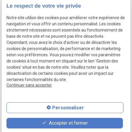
Le respect de votre vie privée
Devis gratuit
Notre site utilise des cookies pour améliorer votre expérience de
navigation et vous offrir un contenu personnalisé. Les cookies
Nous suivre
strictement nécessaires sont essentiels au fonctionnement de
base de notre site et ne peuvent pas être désactivés.
trending_flat
Cependant, vous avez le choix d'activer ou de désactiver les
cookies de personnalisation, de performance et de marketing
selon vos préférences. Vous pouvez modifier vos paramètres
de cookies à tout moment en cliquant sur le lien 'Gestion des
SIRET :
87825119800023
Plan du site
Mentions
cookies' situé en bas de notre site. Veuillez noter que la
légales
désactivation de certains cookies peut avoir un impact sur
Politique de
Gestion des
certaines fonctionnalités du site.
Continuer sans accepter
confidentialité
cookies
Personnaliser
place
contact_page
phone
Accepter et fermer
Plan d'accès
Contact
02 78 77 16 56