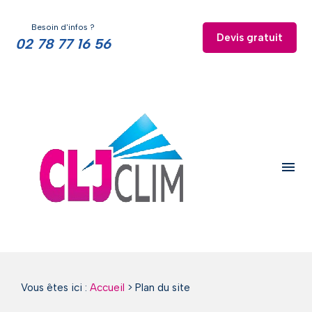
Panneau de gestion des cookies
Besoin d'infos ?
Devis gratuit
02 78 77 16 56
menu
Vous êtes ici :
Accueil
> Plan du site