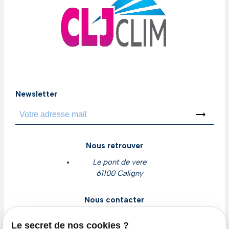
Newsletter
trending_flat
Nous retrouver
Le pont de vere
61100 Caligny
Nous contacter
contact@cljclim.com
Le secret de nos cookies ?
02 78 77 16 56