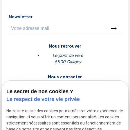
Newsletter
trending_flat
Nous retrouver
Le pont de vere
61100 Caligny
Nous contacter
contact@cljclim.com
Le secret de nos cookies ?
02 78 77 16 56
Le respect de votre vie privée
Devis gratuit
Notre site utilise des cookies pour améliorer votre expérience de
navigation et vous offrir un contenu personnalisé. Les cookies
Nous suivre
strictement nécessaires sont essentiels au fonctionnement de
base de notre site et ne peuvent pas être désactivés.