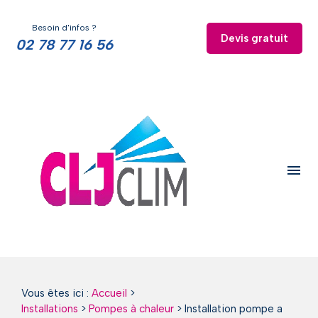
Panneau de gestion des cookies
Besoin d'infos ?
Devis gratuit
02 78 77 16 56
menu
Vous êtes ici :
Accueil
>
Installations
>
Pompes à chaleur
>
Installation pompe a