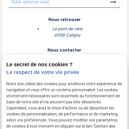
trending_flat
Nous retrouver
Le pont de vere
61100 Caligny
Nous contacter
contact@cljclim.com
Le secret de nos cookies ?
02 78 77 16 56
Le respect de votre vie privée
Devis gratuit
Notre site utilise des cookies pour améliorer votre expérience de
navigation et vous offrir un contenu personnalisé. Les cookies
Nous suivre
strictement nécessaires sont essentiels au fonctionnement de
base de notre site et ne peuvent pas être désactivés.
trending_flat
Cependant, vous avez le choix d'activer ou de désactiver les
cookies de personnalisation, de performance et de marketing
selon vos préférences. Vous pouvez modifier vos paramètres
de cookies à tout moment en cliquant sur le lien 'Gestion des
SIRET :
87825119800023