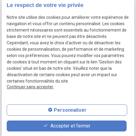
Le respect de votre vie privée
Devis gratuit
Notre site utilise des cookies pour améliorer votre expérience de
navigation et vous offrir un contenu personnalisé. Les cookies
Nous suivre
strictement nécessaires sont essentiels au fonctionnement de
base de notre site et ne peuvent pas être désactivés.
trending_flat
Cependant, vous avez le choix d'activer ou de désactiver les
cookies de personnalisation, de performance et de marketing
selon vos préférences. Vous pouvez modifier vos paramètres
de cookies à tout moment en cliquant sur le lien 'Gestion des
SIRET :
87825119800023
Plan du site
Mentions
cookies' situé en bas de notre site. Veuillez noter que la
légales
désactivation de certains cookies peut avoir un impact sur
Politique de
Gestion des
certaines fonctionnalités du site.
Continuer sans accepter
confidentialité
cookies
Personnaliser
place
contact_page
phone
Accepter et fermer
Plan d'accès
Contact
02 78 77 16 56