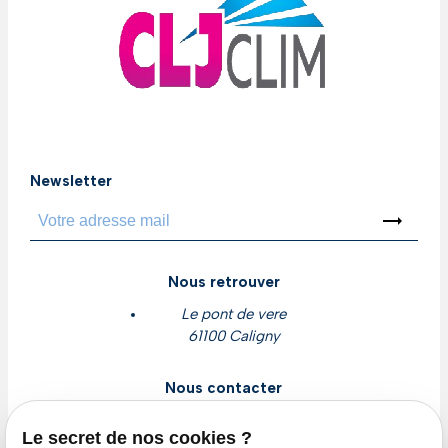
Newsletter
trending_flat
Nous retrouver
Le pont de vere
61100 Caligny
Nous contacter
contact@cljclim.com
Le secret de nos cookies ?
02 78 77 16 56