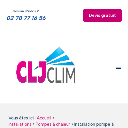
Panneau de gestion des cookies
Besoin d'infos ?
Devis gratuit
02 78 77 16 56
menu
Vous êtes ici :
Accueil
>
Installations
>
Pompes à chaleur
>
Installation pompe à