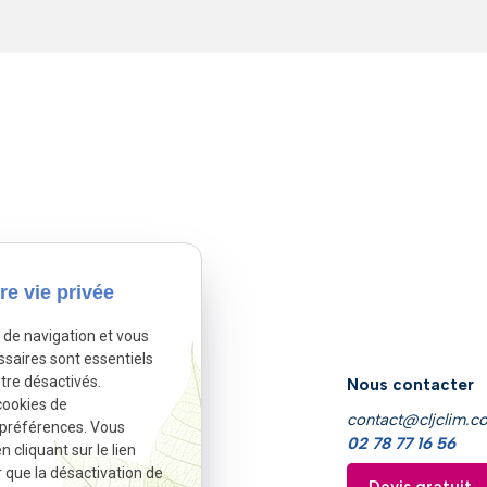
re vie privée
e de navigation et vous
ssaires sont essentiels
tre désactivés.
Nous retrouver
Nous contacter
cookies de
Le pont de vere
contact@cljclim.c
 préférences. Vous
61100 Caligny
02 78 77 16 56
cliquant sur le lien
r que la désactivation de
Devis gratuit