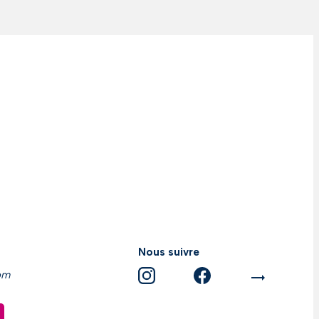
Nous suivre
om
trending_flat