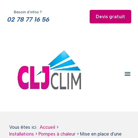
Panneau de gestion des cookies
Besoin d'infos ?
Devis gratuit
02 78 77 16 56
menu
Vous êtes ici :
Accueil
>
Installations
>
Pompes à chaleur
>
Mise en place d'une