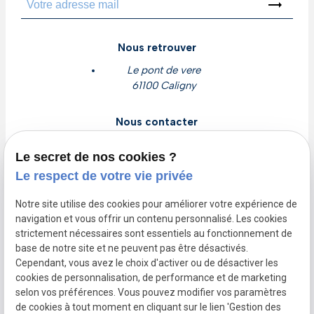
trending_flat
Nous retrouver
Le pont de vere
61100 Caligny
Nous contacter
contact@cljclim.com
Le secret de nos cookies ?
02 78 77 16 56
Le respect de votre vie privée
Devis gratuit
Notre site utilise des cookies pour améliorer votre expérience de
navigation et vous offrir un contenu personnalisé. Les cookies
Nous suivre
strictement nécessaires sont essentiels au fonctionnement de
base de notre site et ne peuvent pas être désactivés.
trending_flat
Cependant, vous avez le choix d'activer ou de désactiver les
cookies de personnalisation, de performance et de marketing
selon vos préférences. Vous pouvez modifier vos paramètres
de cookies à tout moment en cliquant sur le lien 'Gestion des
SIRET :
87825119800023