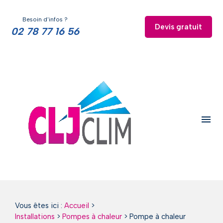
Panneau de gestion des cookies
Besoin d'infos ?
Devis gratuit
02 78 77 16 56
menu
Vous êtes ici :
Accueil
>
Installations
>
Pompes à chaleur
>
Pompe à chaleur