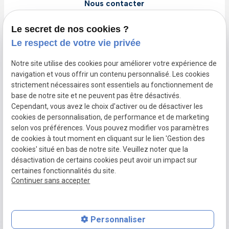
Nous contacter
contact@cljclim.com
Le secret de nos cookies ?
02 78 77 16 56
Le respect de votre vie privée
Devis gratuit
Notre site utilise des cookies pour améliorer votre expérience de
navigation et vous offrir un contenu personnalisé. Les cookies
Nous suivre
strictement nécessaires sont essentiels au fonctionnement de
base de notre site et ne peuvent pas être désactivés.
trending_flat
Cependant, vous avez le choix d'activer ou de désactiver les
cookies de personnalisation, de performance et de marketing
selon vos préférences. Vous pouvez modifier vos paramètres
de cookies à tout moment en cliquant sur le lien 'Gestion des
SIRET :
87825119800023
Plan du site
Mentions
cookies' situé en bas de notre site. Veuillez noter que la
légales
désactivation de certains cookies peut avoir un impact sur
Politique de
Gestion des
certaines fonctionnalités du site.
Continuer sans accepter
confidentialité
cookies
Personnaliser