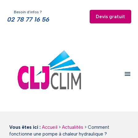
Panneau de gestion des cookies
Besoin d'infos ?
Devis gratuit
02 78 77 16 56
menu
Vous êtes ici :
Accueil
>
Actualités
> Comment
fonctionne une pompe à chaleur hydraulique ?