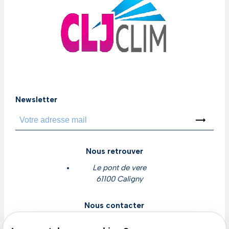
Newsletter
trending_flat
Nous retrouver
Le pont de vere
61100 Caligny
Nous contacter
contact@cljclim.com