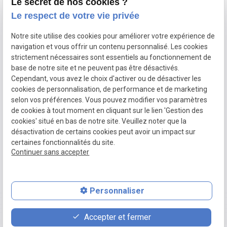
Le secret de nos cookies ?
02 78 77 16 56
Le respect de votre vie privée
Devis gratuit
Notre site utilise des cookies pour améliorer votre expérience de
navigation et vous offrir un contenu personnalisé. Les cookies
Nous suivre
strictement nécessaires sont essentiels au fonctionnement de
base de notre site et ne peuvent pas être désactivés.
trending_flat
Cependant, vous avez le choix d'activer ou de désactiver les
cookies de personnalisation, de performance et de marketing
selon vos préférences. Vous pouvez modifier vos paramètres
de cookies à tout moment en cliquant sur le lien 'Gestion des
SIRET :
87825119800023
Plan du site
Mentions
cookies' situé en bas de notre site. Veuillez noter que la
légales
désactivation de certains cookies peut avoir un impact sur
Politique de
Gestion des
certaines fonctionnalités du site.
Continuer sans accepter
confidentialité
cookies
Personnaliser
place
contact_page
phone
Accepter et fermer